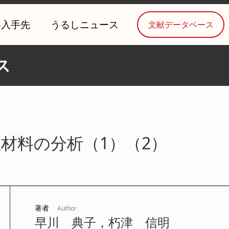
料入手先
うるしニュース
文献データベース
ス
材料の分析（1）（2）
著者
Author
早川 典子，朽津 信明