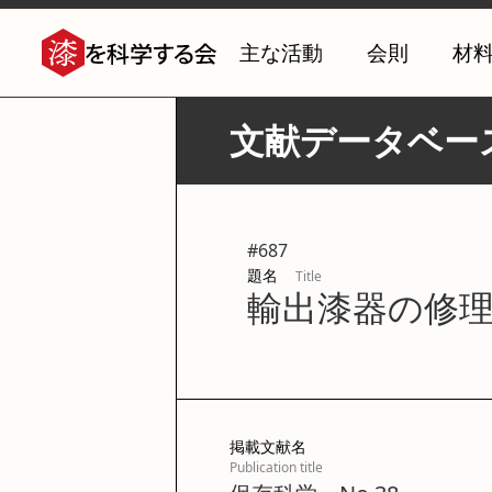
主な活動
会則
材
文献データベー
#
687
題名
Title
輸出漆器の修理
掲載文献名
Publication title