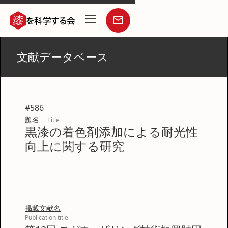
文献データベース
#
586
題名
Title
黒漆の着色剤添加による耐光性
向上に関する研究
掲載文献名
Publication title