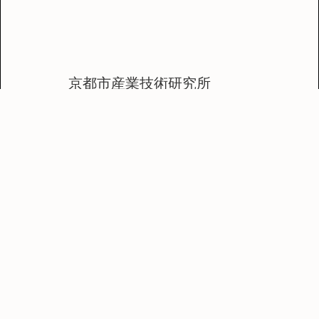
京都市産業技術研究所
Tel 075-326-6100
〒600-8815
京都市下京区中堂寺栗田町91
旧サイトダウンロード
活動について
漆科学文献一覧
お問い合わせ