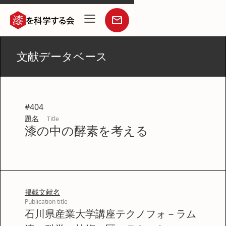
文献データベース
#
404
題名
Title
漆の中の酵素を考える
掲載文献名
Publication title
石川県産業大学講座テクノフォ－ラム