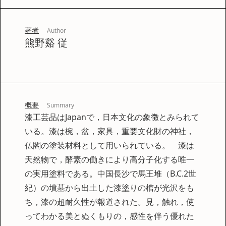
著者
Author
熊野谿 従
概要
Summary
漆工芸品はJapanで，日本文化の象徴とみられて
いる。漆は椀，盆，家具，重要文化財の神社，
仏閣の塗装材料として用いられている。 漆は
天然物で，酵素の働きにより高分子化する唯一
の実用塗料である。中国長沙で馬王堆（B.C.2世
紀）の墳墓から出土した漆塗りの棺が光沢をも
ち，漆の超耐久性が報道された。見，触れ，使
ってわかる美とぬくもりの，感性を伴う優れた