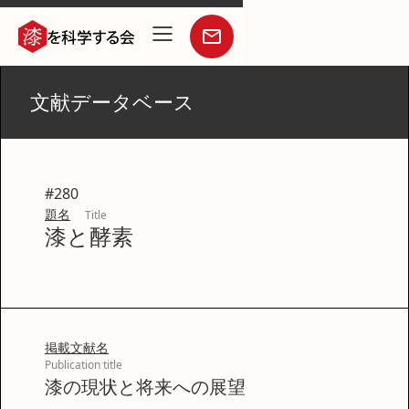
文献データベース
#
280
題名
Title
漆と酵素
掲載文献名
Publication title
漆の現状と将来への展望