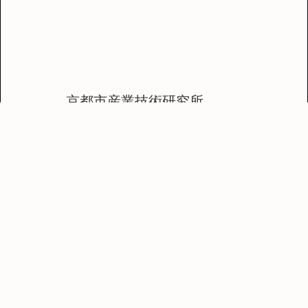
京都市産業技術研究所
Tel 075-326-6100
〒600-8815
京都市下京区中堂寺栗田町91
旧サイトダウンロード
活動について
漆科学文献一覧
お問い合わせ