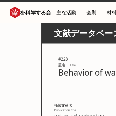
主な活動
会則
材
文献データベー
#
228
題名
Title
Behavior of wat
掲載文献名
Publication title