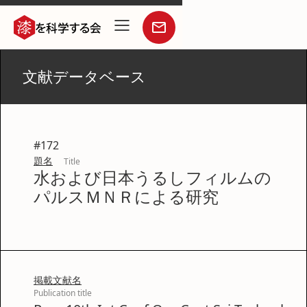
文献データベース
#
172
題名
Title
水および日本うるしフィルムの
パルスＭＮＲによる研究
掲載文献名
Publication title